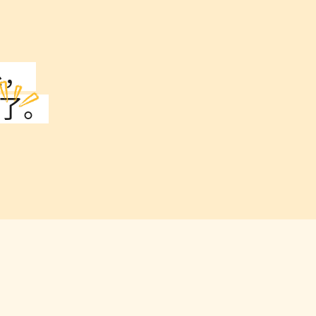
， 
式了。